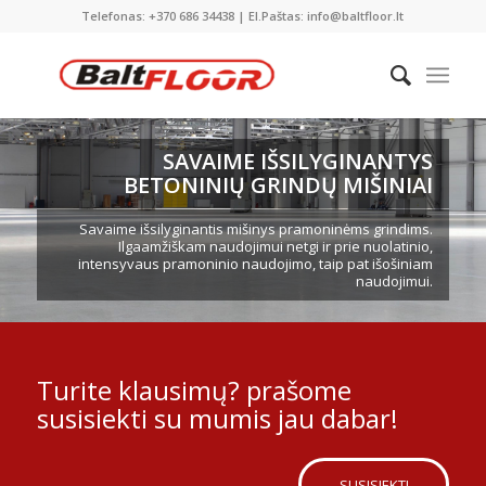
Telefonas: +370 686 34438 | El.Paštas: info@baltfloor.lt
SAVAIME IŠSILYGINANTYS
BETONINIŲ GRINDŲ MIŠINIAI
Savaime išsilyginantis mišinys pramoninėms grindims.
Ilgaamžiškam naudojimui netgi ir prie nuolatinio,
intensyvaus pramoninio naudojimo, taip pat išošiniam
naudojimui.
Turite klausimų? prašome
susisiekti su mumis jau dabar!
SUSISIEKTI