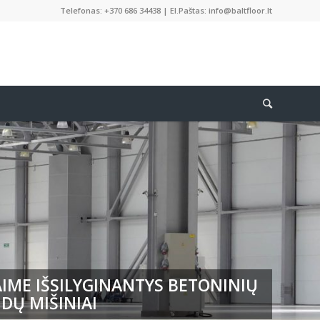
Telefonas: +370 686 34438 | El.Paštas: info@baltfloor.lt
IME IŠSILYGINANTYS BETONINIŲ
DŲ MIŠINIAI