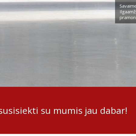
Savaime
Ilgaamži
pramoni
usisiekti su mumis jau dabar!