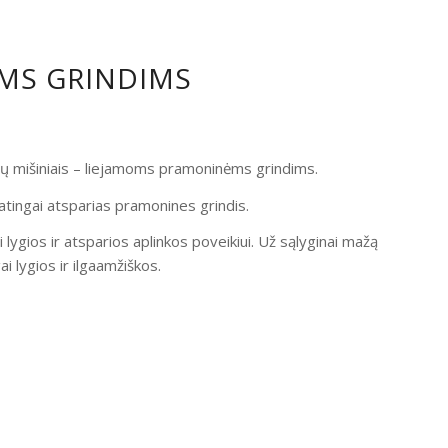
OMS GRINDIMS
ndų mišiniais – liejamoms pramoninėms grindims.
atingai atsparias pramonines grindis.
i lygios ir atsparios aplinkos poveikiui. Už sąlyginai mažą
 lygios ir ilgaamžiškos.