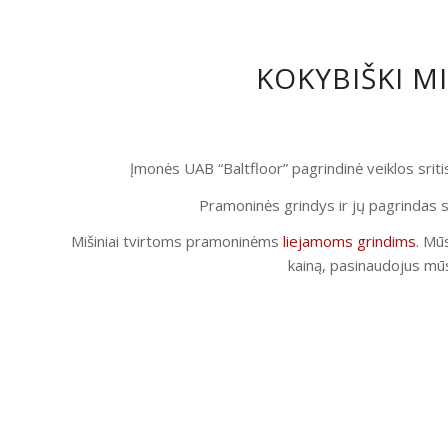
KOKYBIŠKI M
Įmonės UAB “Baltfloor” pagrindinė veiklos srit
Pramoninės grindys ir jų pagrindas s
Mišiniai tvirtoms pramoninėms
liejamoms grindims
. Mūs
kainą, pasinaudojus mūs