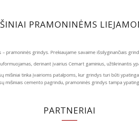
IŠINIAI PRAMONINĖMS LIEJAM
is – pramoninės grindys. Prekiaujame savaime išsilyginančiais gri
uformuojamas, derinant įvairius Cemart gaminius, užtikrinantis yp
ų mišiniai tinka įvairioms patalpoms, kur grindys turi būti ypatinga
ų mišiniais cemento pagrindu, pramoninės grindys tampa ypatingai
PARTNERIAI