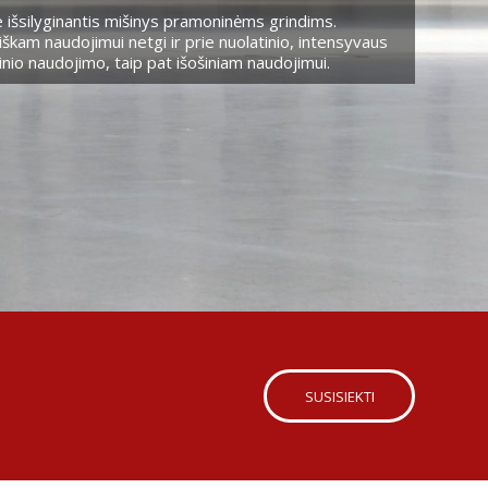
 išsilyginantis mišinys pramoninėms grindims.
škam naudojimui netgi ir prie nuolatinio, intensyvaus
nio naudojimo, taip pat išošiniam naudojimui.
SUSISIEKTI