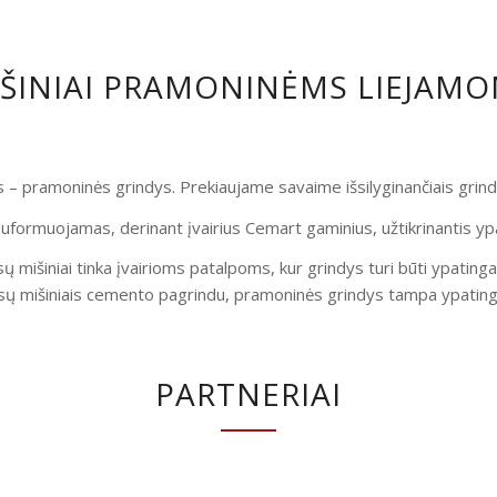
IŠINIAI PRAMONINĖMS LIEJAM
is – pramoninės grindys. Prekiaujame savaime išsilyginančiais gri
uformuojamas, derinant įvairius Cemart gaminius, užtikrinantis yp
ų mišiniai tinka įvairioms patalpoms, kur grindys turi būti ypatinga
ų mišiniais cemento pagrindu, pramoninės grindys tampa ypatingai
PARTNERIAI