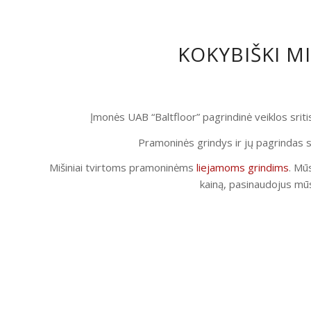
KOKYBIŠKI M
Įmonės UAB “Baltfloor” pagrindinė veiklos srit
Pramoninės grindys ir jų pagrindas s
Mišiniai tvirtoms pramoninėms
liejamoms grindims
. Mūs
kainą, pasinaudojus mūs