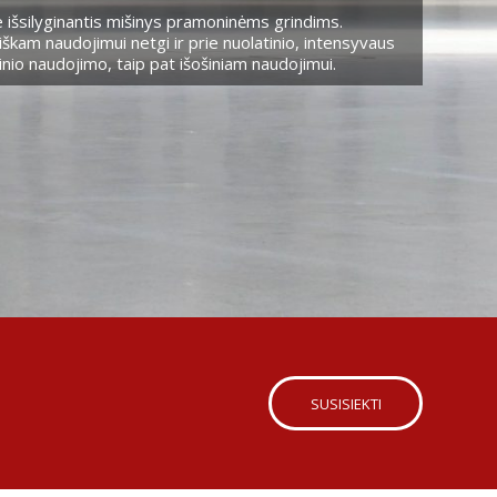
 išsilyginantis mišinys pramoninėms grindims.
škam naudojimui netgi ir prie nuolatinio, intensyvaus
nio naudojimo, taip pat išošiniam naudojimui.
SUSISIEKTI