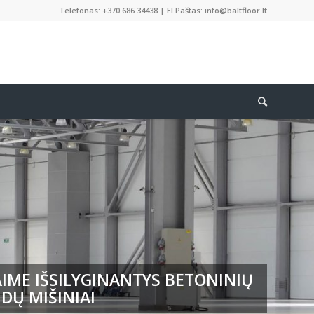
Telefonas: +370 686 34438 | El.Paštas: info@baltfloor.lt
IME IŠSILYGINANTYS BETONINIŲ
DŲ MIŠINIAI