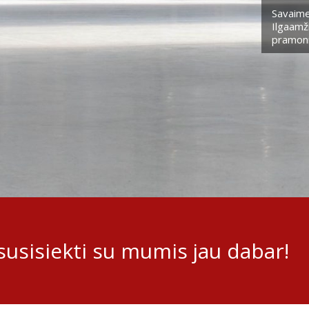
Savaime
Ilgaamži
pramoni
usisiekti su mumis jau dabar!