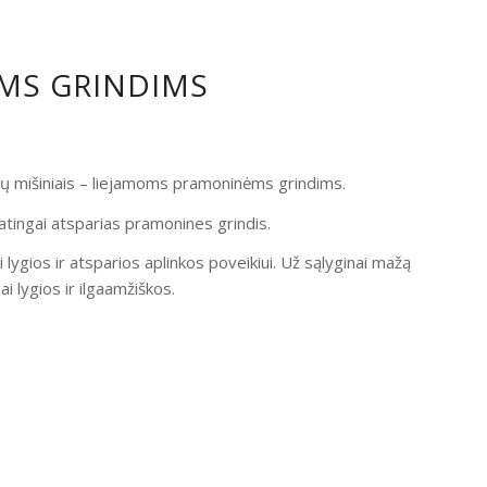
OMS GRINDIMS
ndų mišiniais – liejamoms pramoninėms grindims.
atingai atsparias pramonines grindis.
i lygios ir atsparios aplinkos poveikiui. Už sąlyginai mažą
 lygios ir ilgaamžiškos.