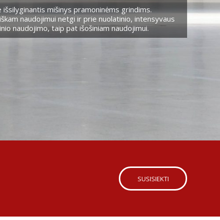
 išsilyginantis mišinys pramoninėms grindims.
škam naudojimui netgi ir prie nuolatinio, intensyvaus
nio naudojimo, taip pat išošiniam naudojimui.
SUSISIEKTI