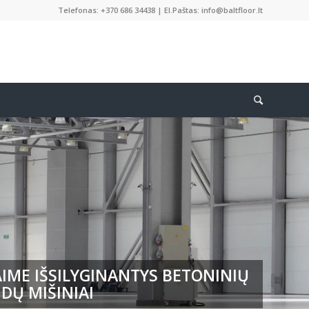
Telefonas: +370 686 34438 | El.Paštas: info@baltfloor.lt
IME IŠSILYGINANTYS BETONINIŲ
DŲ MIŠINIAI