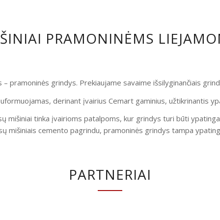
IŠINIAI PRAMONINĖMS LIEJAM
is – pramoninės grindys. Prekiaujame savaime išsilyginančiais gri
uformuojamas, derinant įvairius Cemart gaminius, užtikrinantis yp
ų mišiniai tinka įvairioms patalpoms, kur grindys turi būti ypatinga
ų mišiniais cemento pagrindu, pramoninės grindys tampa ypatingai
PARTNERIAI