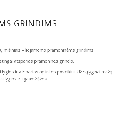
OMS GRINDIMS
ndų mišiniais – liejamoms pramoninėms grindims.
atingai atsparias pramonines grindis.
i lygios ir atsparios aplinkos poveikiui. Už sąlyginai mažą
 lygios ir ilgaamžiškos.