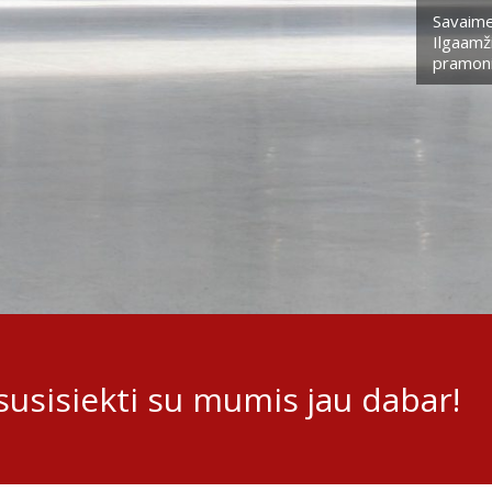
Savaime
Ilgaamži
pramoni
usisiekti su mumis jau dabar!