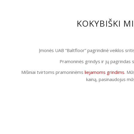
KOKYBIŠKI M
Įmonės UAB “Baltfloor” pagrindinė veiklos srit
Pramoninės grindys ir jų pagrindas s
Mišiniai tvirtoms pramoninėms
liejamoms grindims
. Mūs
kainą, pasinaudojus mūs