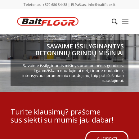
Telefonas: +370 686 34438 | El.Paštas: info@baltfloor.lt
SAVAIME IŠSILYGINANTYS
BETONINIŲ GRINDŲ MIŠINIAI
Savaime išsilyginantis mišinys pramoninėms grindims.
Ilgaamžiškam naudojimui netgi ir prie nuolatinio,
intensyvaus pramoninio naudojimo, taip pat išošiniam
naudojimui.
Turite klausimų? prašome
susisiekti su mumis jau dabar!
SUSISIEKTI