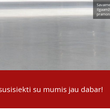
Savaime
Ilgaamži
pramoni
usisiekti su mumis jau dabar!