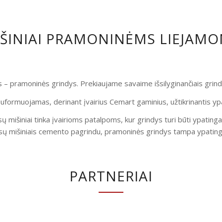
IŠINIAI PRAMONINĖMS LIEJAM
is – pramoninės grindys. Prekiaujame savaime išsilyginančiais gri
uformuojamas, derinant įvairius Cemart gaminius, užtikrinantis yp
ų mišiniai tinka įvairioms patalpoms, kur grindys turi būti ypatinga
ų mišiniais cemento pagrindu, pramoninės grindys tampa ypatingai
PARTNERIAI