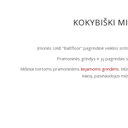
KOKYBIŠKI M
Įmonės UAB “Baltfloor” pagrindinė veiklos srit
Pramoninės grindys ir jų pagrindas s
Mišiniai tvirtoms pramoninėms
liejamoms grindims
. Mūs
kainą, pasinaudojus mūs