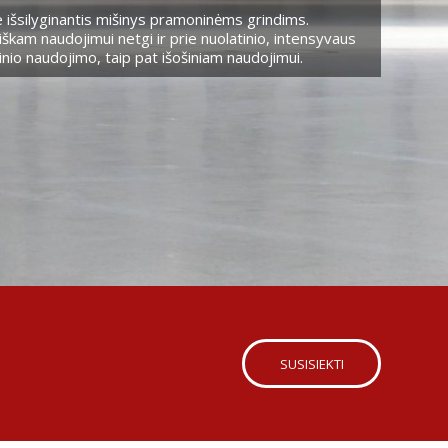
 išsilyginantis mišinys pramoninėms grindims.
škam naudojimui netgi ir prie nuolatinio, intensyvaus
nio naudojimo, taip pat išošiniam naudojimui.
SUSISIEKTI