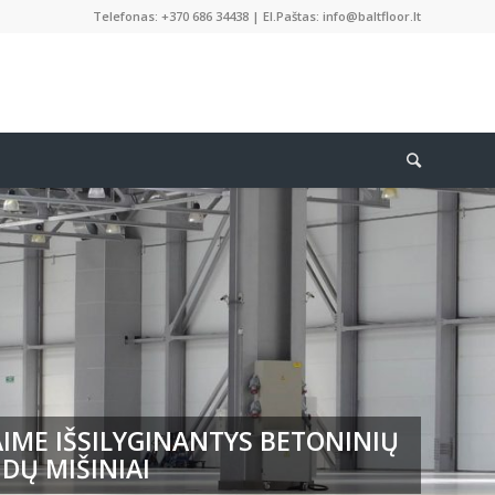
Telefonas: +370 686 34438 | El.Paštas: info@baltfloor.lt
IME IŠSILYGINANTYS BETONINIŲ
DŲ MIŠINIAI