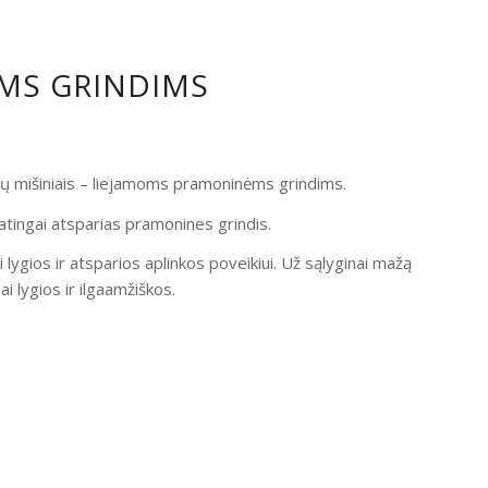
OMS GRINDIMS
ndų mišiniais – liejamoms pramoninėms grindims.
atingai atsparias pramonines grindis.
i lygios ir atsparios aplinkos poveikiui. Už sąlyginai mažą
 lygios ir ilgaamžiškos.