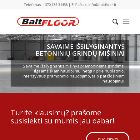
Telefonas: +370 686 34438 | El.Paštas: info@baltfloor.lt
SAVAIME IŠSILYGINANTYS
BETONINIŲ GRINDŲ MIŠINIAI
Savaime išsilyginantis mišinys pramoninėms grindims.
Ilgaamžiškam naudojimui netgi ir prie nuolatinio,
intensyvaus pramoninio naudojimo, taip pat išošiniam
naudojimui.
Turite klausimų? prašome
susisiekti su mumis jau dabar!
SUSISIEKTI