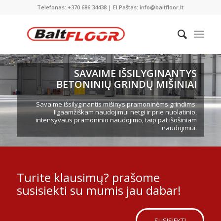
Telefonas: +370 686 34438 | El.Paštas: info@baltfloor.lt
SAVAIME IŠSILYGINANTYS
BETONINIŲ GRINDŲ MIŠINIAI
Savaime išsilyginantis mišinys pramoninėms grindims.
Ilgaamžiškam naudojimui netgi ir prie nuolatinio,
intensyvaus pramoninio naudojimo, taip pat išošiniam
naudojimui.
Turite klausimų? prašome
susisiekti su mumis jau dabar!
SUSISIEKTI