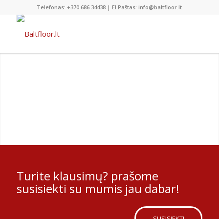
Telefonas: +370 686 34438 | El.Paštas: info@baltfloor.lt
SAVAIME IŠSILYGINANTYS
BETONINIŲ GRINDŲ MIŠINIAI
Savaime išsilyginantis mišinys pramoninėms grindims.
Ilgaamžiškam naudojimui netgi ir prie nuolatinio,
intensyvaus pramoninio naudojimo, taip pat išošiniam
naudojimui.
Turite klausimų? prašome
susisiekti su mumis jau dabar!
SUSISIEKTI