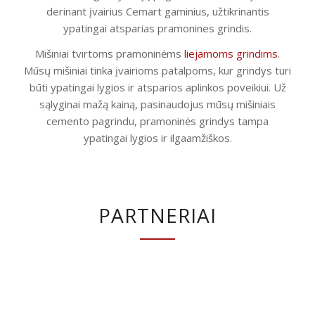
derinant įvairius Cemart gaminius, užtikrinantis
ypatingai atsparias pramonines grindis.
Mišiniai tvirtoms pramoninėms
liejamoms grindims
.
Mūsų mišiniai tinka įvairioms patalpoms, kur grindys turi
būti ypatingai lygios ir atsparios aplinkos poveikiui. Už
sąlyginai mažą kainą, pasinaudojus mūsų mišiniais
cemento pagrindu, pramoninės grindys tampa
ypatingai lygios ir ilgaamžiškos.
PARTNERIAI