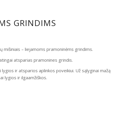
OMS GRINDIMS
ndų mišiniais – liejamoms pramoninėms grindims.
atingai atsparias pramonines grindis.
i lygios ir atsparios aplinkos poveikiui. Už sąlyginai mažą
 lygios ir ilgaamžiškos.