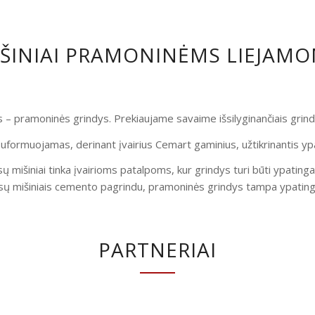
IŠINIAI PRAMONINĖMS LIEJAM
is – pramoninės grindys. Prekiaujame savaime išsilyginančiais gri
uformuojamas, derinant įvairius Cemart gaminius, užtikrinantis yp
ų mišiniai tinka įvairioms patalpoms, kur grindys turi būti ypatinga
ų mišiniais cemento pagrindu, pramoninės grindys tampa ypatingai
PARTNERIAI