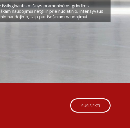
 išsilyginantis mišinys pramoninėms grindims.
škam naudojimui netgi ir prie nuolatinio, intensyvaus
nio naudojimo, taip pat išošiniam naudojimui.
SUSISIEKTI