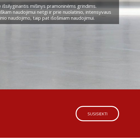
 išsilyginantis mišinys pramoninėms grindims.
škam naudojimui netgi ir prie nuolatinio, intensyvaus
nio naudojimo, taip pat išošiniam naudojimui.
SUSISIEKTI