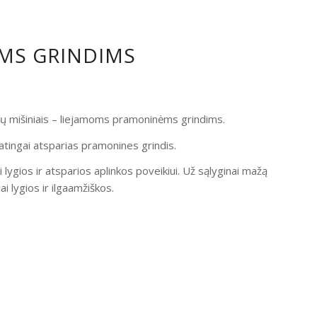
OMS GRINDIMS
ndų mišiniais – liejamoms pramoninėms grindims.
atingai atsparias pramonines grindis.
i lygios ir atsparios aplinkos poveikiui. Už sąlyginai mažą
 lygios ir ilgaamžiškos.