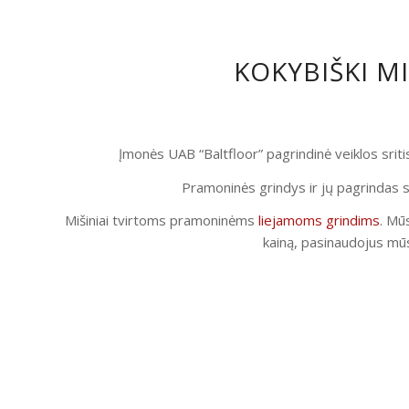
KOKYBIŠKI M
Įmonės UAB “Baltfloor” pagrindinė veiklos srit
Pramoninės grindys ir jų pagrindas s
Mišiniai tvirtoms pramoninėms
liejamoms grindims
. Mūs
kainą, pasinaudojus mūs