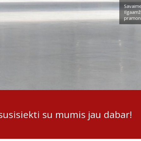
Savaime
Ilgaamži
pramoni
usisiekti su mumis jau dabar!