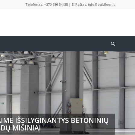
Telefonas: +370 686 34438 | El.Paštas: info@baltfloor.lt
IME IŠSILYGINANTYS BETONINIŲ
DŲ MIŠINIAI