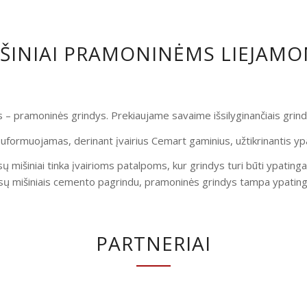
IŠINIAI PRAMONINĖMS LIEJAM
is – pramoninės grindys. Prekiaujame savaime išsilyginančiais gri
uformuojamas, derinant įvairius Cemart gaminius, užtikrinantis yp
ų mišiniai tinka įvairioms patalpoms, kur grindys turi būti ypatinga
ų mišiniais cemento pagrindu, pramoninės grindys tampa ypatingai
PARTNERIAI