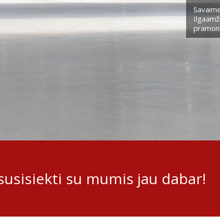
Savaime
Ilgaamži
pramoni
usisiekti su mumis jau dabar!