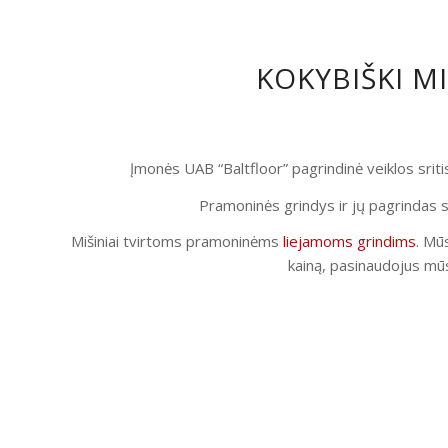
KOKYBIŠKI M
Įmonės UAB “Baltfloor” pagrindinė veiklos srit
Pramoninės grindys ir jų pagrindas s
Mišiniai tvirtoms pramoninėms
liejamoms grindims
. Mūs
kainą, pasinaudojus mūs