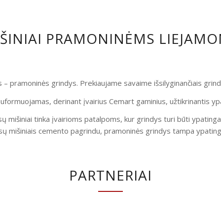
IŠINIAI PRAMONINĖMS LIEJAM
is – pramoninės grindys. Prekiaujame savaime išsilyginančiais gri
uformuojamas, derinant įvairius Cemart gaminius, užtikrinantis yp
ų mišiniai tinka įvairioms patalpoms, kur grindys turi būti ypatinga
ų mišiniais cemento pagrindu, pramoninės grindys tampa ypatingai
PARTNERIAI