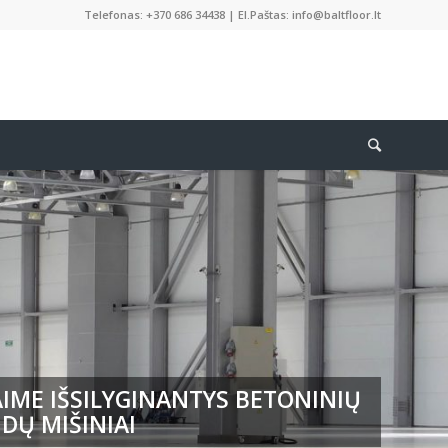
Telefonas: +370 686 34438 | El.Paštas: info@baltfloor.lt
IME IŠSILYGINANTYS BETONINIŲ
DŲ MIŠINIAI