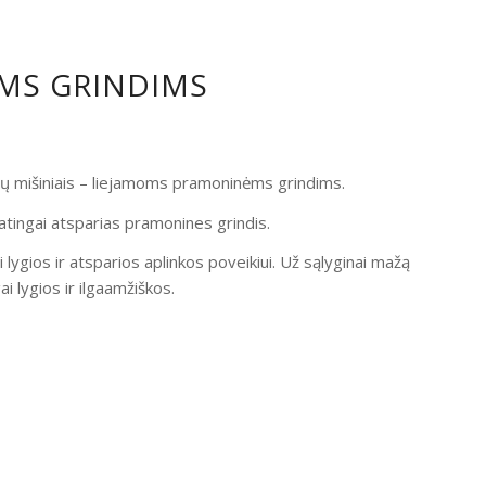
OMS GRINDIMS
ndų mišiniais – liejamoms pramoninėms grindims.
atingai atsparias pramonines grindis.
i lygios ir atsparios aplinkos poveikiui. Už sąlyginai mažą
 lygios ir ilgaamžiškos.