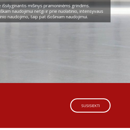
 išsilyginantis mišinys pramoninėms grindims.
škam naudojimui netgi ir prie nuolatinio, intensyvaus
nio naudojimo, taip pat išošiniam naudojimui.
SUSISIEKTI