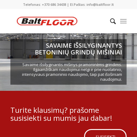
Telefonas: +370 686 34438 | El.Paštas: info@baltfloor.lt
SAVAIME IŠSILYGINANTYS
BETONINIŲ GRINDŲ MIŠINIAI
Savaime išsilyginantis mišinys pramoninėms grindims.
Ilgaamžiškam naudojimui netgi ir prie nuolatinio,
intensyvaus pramoninio naudojimo, taip pat išošiniam
naudojimui.
Turite klausimų? prašome
susisiekti su mumis jau dabar!
SUSISIEKTI