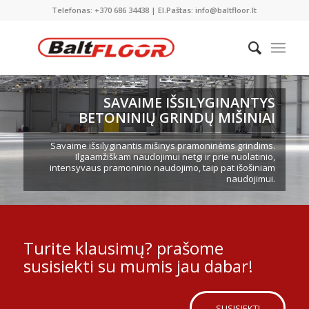
Telefonas: +370 686 34438 | El.Paštas: info@baltfloor.lt
SAVAIME IŠSILYGINANTYS
BETONINIŲ GRINDŲ MIŠINIAI
Savaime išsilyginantis mišinys pramoninėms grindims.
Ilgaamžiškam naudojimui netgi ir prie nuolatinio,
intensyvaus pramoninio naudojimo, taip pat išošiniam
naudojimui.
Turite klausimų? prašome
susisiekti su mumis jau dabar!
SUSISIEKTI