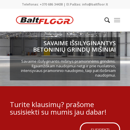
Telefonas: +370 686 34438 | El.Paštas: info@baltfloor.lt
SAVAIME IŠSILYGINANTYS
BETONINIŲ GRINDŲ MIŠINIAI
Savaime išsilyginantis mišinys pramoninėms grindims.
Ilgaamžiškam naudojimui netgi ir prie nuolatinio,
intensyvaus pramoninio naudojimo, taip pat išošiniam
naudojimui.
Turite klausimų? prašome
susisiekti su mumis jau dabar!
SUSISIEKTI