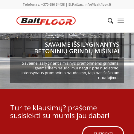
Telefonas: +370 686 34438 | El.Paštas: info@baltfloor.lt
SAVAIME IŠSILYGINANTYS
BETONINIŲ GRINDŲ MIŠINIAI
Savaime išsilyginantis mišinys pramoninėms grindims.
Ilgaamžiškam naudojimui netgi ir prie nuolatinio,
intensyvaus pramoninio naudojimo, taip pat išošiniam
naudojimui.
Turite klausimų? prašome
susisiekti su mumis jau dabar!
SUSISIEKTI