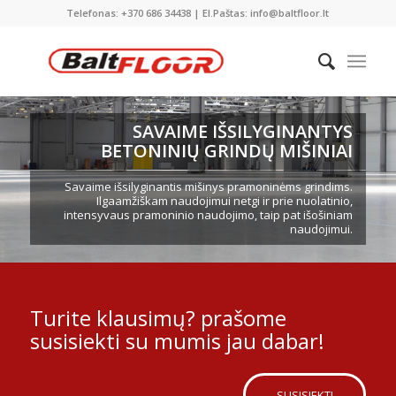
Telefonas: +370 686 34438 | El.Paštas: info@baltfloor.lt
SAVAIME IŠSILYGINANTYS
BETONINIŲ GRINDŲ MIŠINIAI
Savaime išsilyginantis mišinys pramoninėms grindims.
Ilgaamžiškam naudojimui netgi ir prie nuolatinio,
intensyvaus pramoninio naudojimo, taip pat išošiniam
naudojimui.
Turite klausimų? prašome
susisiekti su mumis jau dabar!
SUSISIEKTI