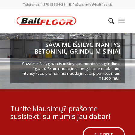
Telefonas: +370 686 34438 | El.Paštas: info@baltfloor.lt
SAVAIME IŠSILYGINANTYS
BETONINIŲ GRINDŲ MIŠINIAI
Savaime išsilyginantis mišinys pramoninėms grindims.
Ilgaamžiškam naudojimui netgi ir prie nuolatinio,
intensyvaus pramoninio naudojimo, taip pat išošiniam
naudojimui.
Turite klausimų? prašome
susisiekti su mumis jau dabar!
SUSISIEKTI