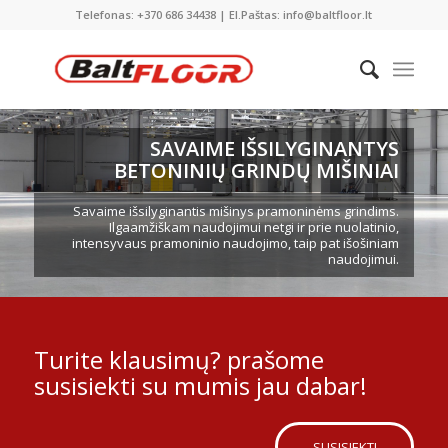
Telefonas: +370 686 34438 | El.Paštas: info@baltfloor.lt
SAVAIME IŠSILYGINANTYS
BETONINIŲ GRINDŲ MIŠINIAI
Savaime išsilyginantis mišinys pramoninėms grindims.
Ilgaamžiškam naudojimui netgi ir prie nuolatinio,
intensyvaus pramoninio naudojimo, taip pat išošiniam
naudojimui.
Turite klausimų? prašome
susisiekti su mumis jau dabar!
SUSISIEKTI