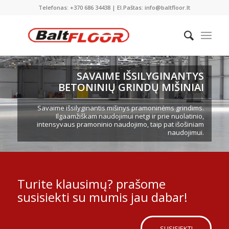
Telefonas: +370 686 34438 | El.Paštas: info@baltfloor.lt
SAVAIME IŠSILYGINANTYS
BETONINIŲ GRINDŲ MIŠINIAI
Savaime išsilyginantis mišinys pramoninėms grindims.
Ilgaamžiškam naudojimui netgi ir prie nuolatinio,
intensyvaus pramoninio naudojimo, taip pat išošiniam
naudojimui.
Turite klausimų? prašome
susisiekti su mumis jau dabar!
SUSISIEKTI