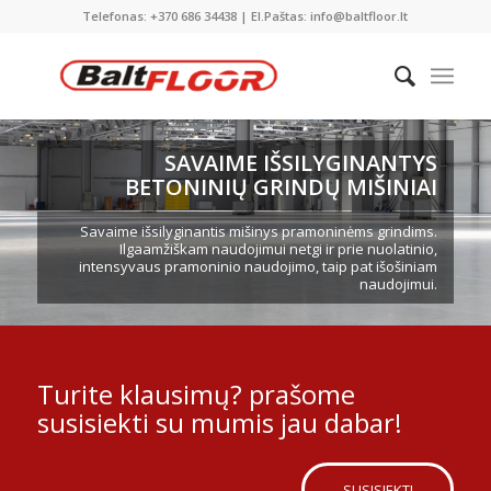
Telefonas: +370 686 34438 | El.Paštas: info@baltfloor.lt
SAVAIME IŠSILYGINANTYS
BETONINIŲ GRINDŲ MIŠINIAI
Savaime išsilyginantis mišinys pramoninėms grindims.
Ilgaamžiškam naudojimui netgi ir prie nuolatinio,
intensyvaus pramoninio naudojimo, taip pat išošiniam
naudojimui.
Turite klausimų? prašome
susisiekti su mumis jau dabar!
SUSISIEKTI