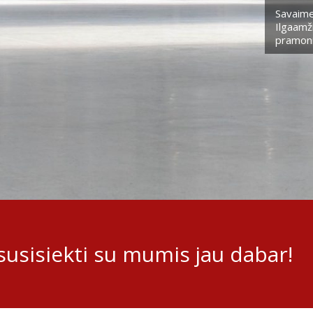
Savaime
Ilgaamži
pramoni
usisiekti su mumis jau dabar!