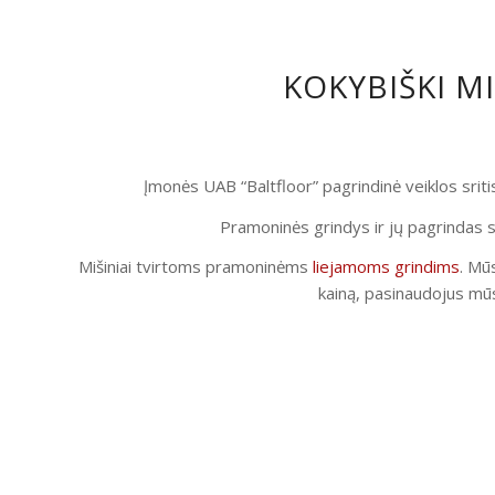
KOKYBIŠKI M
Įmonės UAB “Baltfloor” pagrindinė veiklos srit
Pramoninės grindys ir jų pagrindas s
Mišiniai tvirtoms pramoninėms
liejamoms grindims
. Mūs
kainą, pasinaudojus mūs