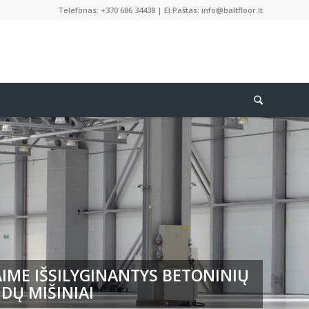
Telefonas: +370 686 34438 | El.Paštas: info@baltfloor.lt
IME IŠSILYGINANTYS BETONINIŲ
DŲ MIŠINIAI