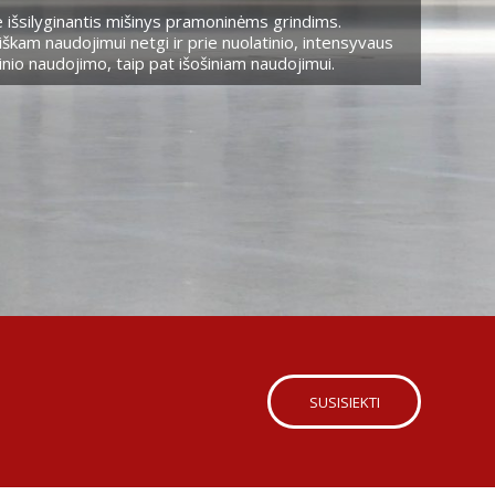
 išsilyginantis mišinys pramoninėms grindims.
škam naudojimui netgi ir prie nuolatinio, intensyvaus
nio naudojimo, taip pat išošiniam naudojimui.
SUSISIEKTI