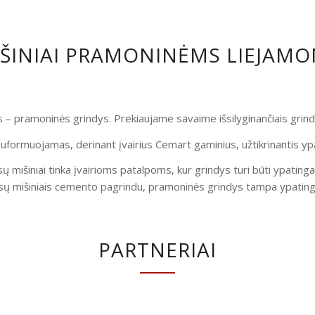
IŠINIAI PRAMONINĖMS LIEJAM
is – pramoninės grindys. Prekiaujame savaime išsilyginančiais gri
uformuojamas, derinant įvairius Cemart gaminius, užtikrinantis yp
ų mišiniai tinka įvairioms patalpoms, kur grindys turi būti ypatinga
ų mišiniais cemento pagrindu, pramoninės grindys tampa ypatingai
PARTNERIAI