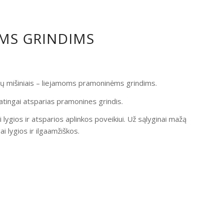
OMS GRINDIMS
ndų mišiniais – liejamoms pramoninėms grindims.
atingai atsparias pramonines grindis.
i lygios ir atsparios aplinkos poveikiui. Už sąlyginai mažą
 lygios ir ilgaamžiškos.