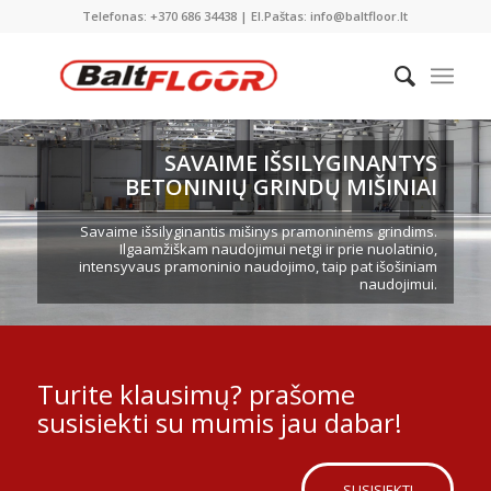
Telefonas: +370 686 34438 | El.Paštas: info@baltfloor.lt
SAVAIME IŠSILYGINANTYS
BETONINIŲ GRINDŲ MIŠINIAI
Savaime išsilyginantis mišinys pramoninėms grindims.
Ilgaamžiškam naudojimui netgi ir prie nuolatinio,
intensyvaus pramoninio naudojimo, taip pat išošiniam
naudojimui.
Turite klausimų? prašome
susisiekti su mumis jau dabar!
SUSISIEKTI