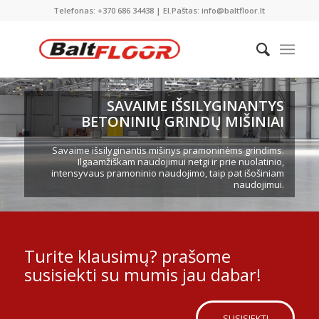
Telefonas: +370 686 34438 | El.Paštas: info@baltfloor.lt
SAVAIME IŠSILYGINANTYS
BETONINIŲ GRINDŲ MIŠINIAI
Savaime išsilyginantis mišinys pramoninėms grindims.
Ilgaamžiškam naudojimui netgi ir prie nuolatinio,
intensyvaus pramoninio naudojimo, taip pat išošiniam
naudojimui.
Turite klausimų? prašome
susisiekti su mumis jau dabar!
SUSISIEKTI