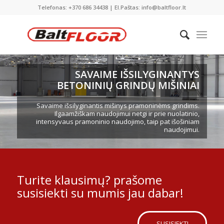
Telefonas: +370 686 34438 | El.Paštas: info@baltfloor.lt
SAVAIME IŠSILYGINANTYS
BETONINIŲ GRINDŲ MIŠINIAI
Savaime išsilyginantis mišinys pramoninėms grindims.
Ilgaamžiškam naudojimui netgi ir prie nuolatinio,
intensyvaus pramoninio naudojimo, taip pat išošiniam
naudojimui.
Turite klausimų? prašome
susisiekti su mumis jau dabar!
SUSISIEKTI