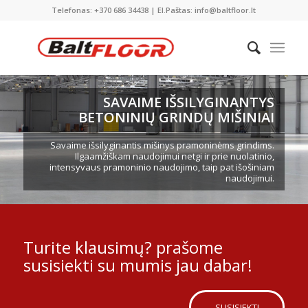
Telefonas: +370 686 34438 | El.Paštas: info@baltfloor.lt
SAVAIME IŠSILYGINANTYS
BETONINIŲ GRINDŲ MIŠINIAI
Savaime išsilyginantis mišinys pramoninėms grindims.
Ilgaamžiškam naudojimui netgi ir prie nuolatinio,
intensyvaus pramoninio naudojimo, taip pat išošiniam
naudojimui.
Turite klausimų? prašome
susisiekti su mumis jau dabar!
SUSISIEKTI