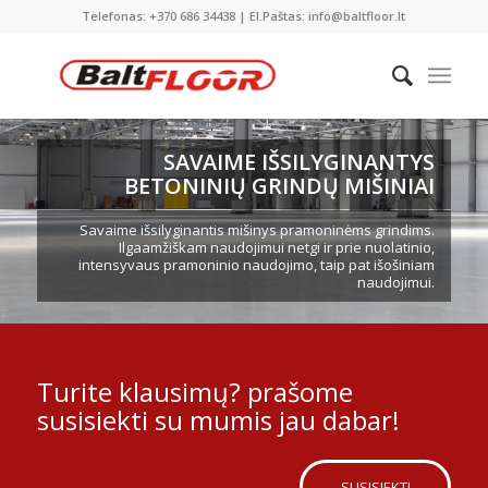
Telefonas: +370 686 34438 | El.Paštas: info@baltfloor.lt
SAVAIME IŠSILYGINANTYS
BETONINIŲ GRINDŲ MIŠINIAI
Savaime išsilyginantis mišinys pramoninėms grindims.
Ilgaamžiškam naudojimui netgi ir prie nuolatinio,
intensyvaus pramoninio naudojimo, taip pat išošiniam
naudojimui.
Turite klausimų? prašome
susisiekti su mumis jau dabar!
SUSISIEKTI