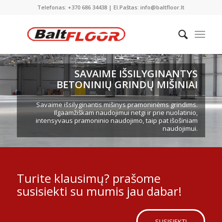
Telefonas: +370 686 34438 | El.Paštas: info@baltfloor.lt
SAVAIME IŠSILYGINANTYS
BETONINIŲ GRINDŲ MIŠINIAI
Savaime išsilyginantis mišinys pramoninėms grindims.
Ilgaamžiškam naudojimui netgi ir prie nuolatinio,
intensyvaus pramoninio naudojimo, taip pat išošiniam
naudojimui.
Turite klausimų? prašome
susisiekti su mumis jau dabar!
SUSISIEKTI