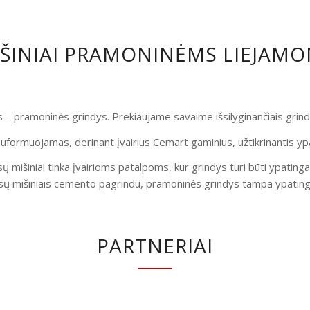
IŠINIAI PRAMONINĖMS LIEJAM
is – pramoninės grindys. Prekiaujame savaime išsilyginančiais gri
uformuojamas, derinant įvairius Cemart gaminius, užtikrinantis yp
ų mišiniai tinka įvairioms patalpoms, kur grindys turi būti ypatinga
ų mišiniais cemento pagrindu, pramoninės grindys tampa ypatingai
PARTNERIAI