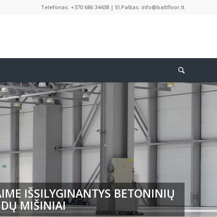
Telefonas: +370 686 34438 | El.Paštas: info@baltfloor.lt
IME IŠSILYGINANTYS BETONINIŲ
DŲ MIŠINIAI