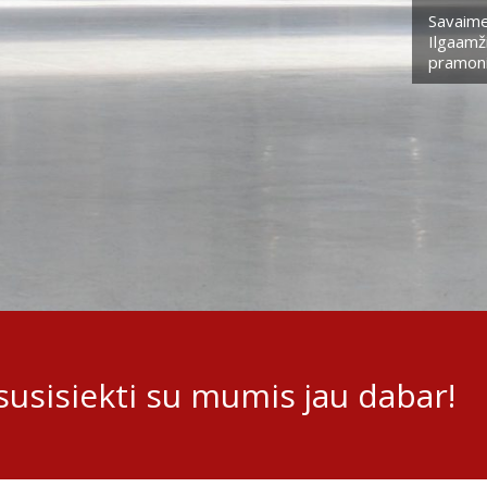
Savaime
Ilgaamži
pramoni
usisiekti su mumis jau dabar!