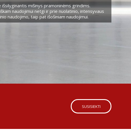
 išsilyginantis mišinys pramoninėms grindims.
škam naudojimui netgi ir prie nuolatinio, intensyvaus
nio naudojimo, taip pat išošiniam naudojimui.
SUSISIEKTI