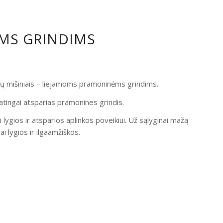
OMS GRINDIMS
ndų mišiniais – liejamoms pramoninėms grindims.
atingai atsparias pramonines grindis.
i lygios ir atsparios aplinkos poveikiui. Už sąlyginai mažą
 lygios ir ilgaamžiškos.