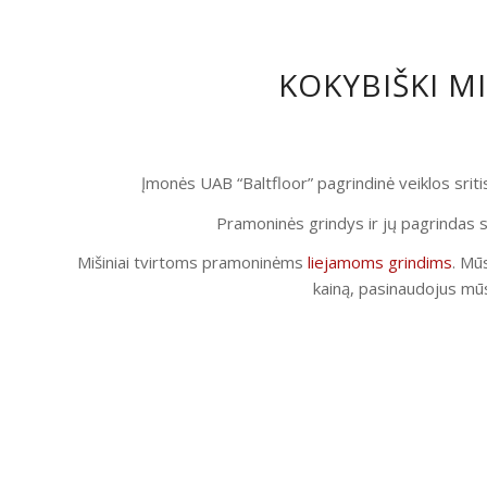
KOKYBIŠKI M
Įmonės UAB “Baltfloor” pagrindinė veiklos srit
Pramoninės grindys ir jų pagrindas s
Mišiniai tvirtoms pramoninėms
liejamoms grindims
. Mūs
kainą, pasinaudojus mūs