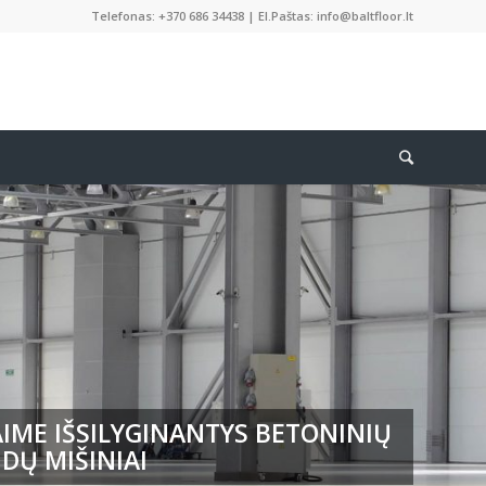
Telefonas: +370 686 34438 | El.Paštas: info@baltfloor.lt
IME IŠSILYGINANTYS BETONINIŲ
DŲ MIŠINIAI