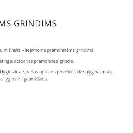
OMS GRINDIMS
ndų mišiniais – liejamoms pramoninėms grindims.
atingai atsparias pramonines grindis.
i lygios ir atsparios aplinkos poveikiui. Už sąlyginai mažą
 lygios ir ilgaamžiškos.