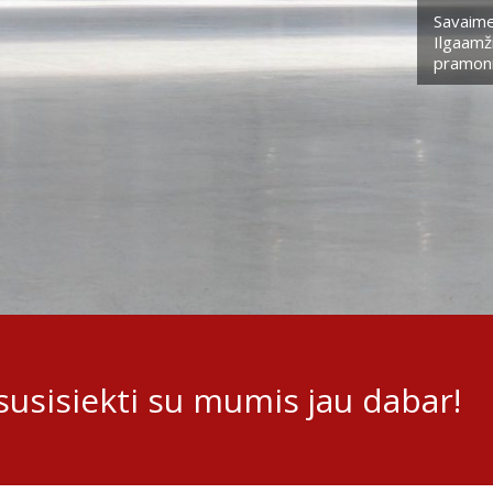
Savaime
Ilgaamži
pramoni
usisiekti su mumis jau dabar!