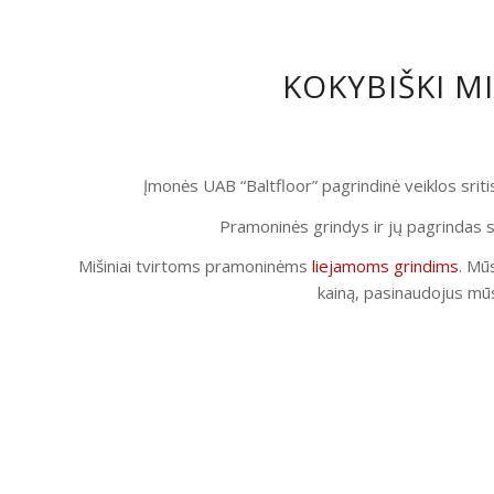
KOKYBIŠKI M
Įmonės UAB “Baltfloor” pagrindinė veiklos srit
Pramoninės grindys ir jų pagrindas s
Mišiniai tvirtoms pramoninėms
liejamoms grindims
. Mūs
kainą, pasinaudojus mūs