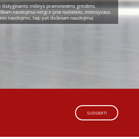
 išsilyginantis mišinys pramoninėms grindims.
škam naudojimui netgi ir prie nuolatinio, intensyvaus
nio naudojimo, taip pat išošiniam naudojimui.
SUSISIEKTI