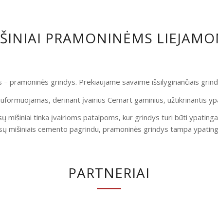
IŠINIAI PRAMONINĖMS LIEJAM
is – pramoninės grindys. Prekiaujame savaime išsilyginančiais gri
uformuojamas, derinant įvairius Cemart gaminius, užtikrinantis yp
ų mišiniai tinka įvairioms patalpoms, kur grindys turi būti ypatinga
ų mišiniais cemento pagrindu, pramoninės grindys tampa ypatingai
PARTNERIAI