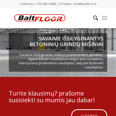
Telefonas: +370 686 34438 | El.Paštas: info@baltfloor.lt
SAVAIME IŠSILYGINANTYS
BETONINIŲ GRINDŲ MIŠINIAI
Savaime išsilyginantis mišinys pramoninėms grindims.
Ilgaamžiškam naudojimui netgi ir prie nuolatinio,
intensyvaus pramoninio naudojimo, taip pat išošiniam
naudojimui.
Turite klausimų? prašome
susisiekti su mumis jau dabar!
SUSISIEKTI