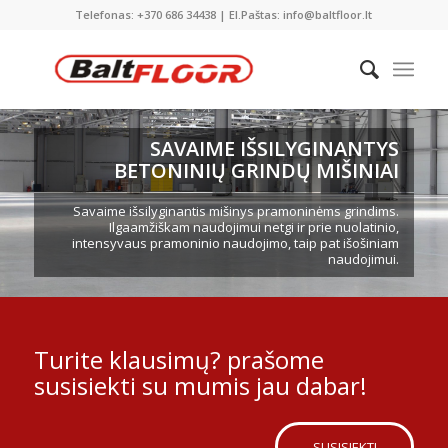
Telefonas: +370 686 34438 | El.Paštas: info@baltfloor.lt
SAVAIME IŠSILYGINANTYS
BETONINIŲ GRINDŲ MIŠINIAI
Savaime išsilyginantis mišinys pramoninėms grindims.
Ilgaamžiškam naudojimui netgi ir prie nuolatinio,
intensyvaus pramoninio naudojimo, taip pat išošiniam
naudojimui.
Turite klausimų? prašome
susisiekti su mumis jau dabar!
SUSISIEKTI