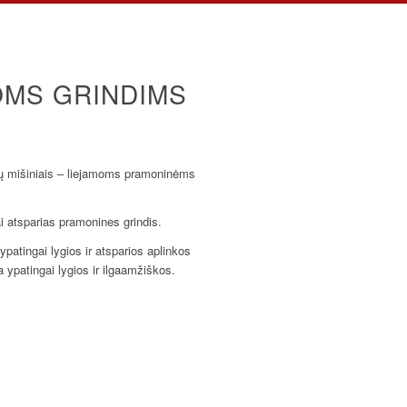
OMS GRINDIMS
ndų mišiniais – liejamoms pramoninėms
i atsparias pramonines grindis.
ypatingai lygios ir atsparios aplinkos
ypatingai lygios ir ilgaamžiškos.