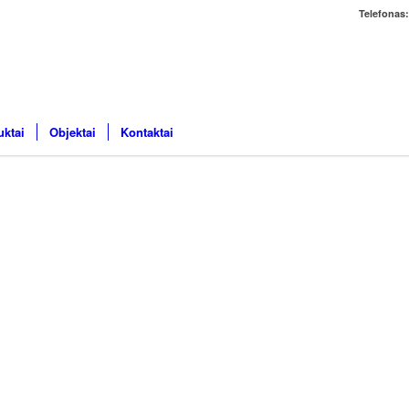
Telefonas:
uktai
Objektai
Kontaktai
SAVAI
BETON
MIŠINI
Savaime išs
grindims. I
prie nuolati
naudojimo, t