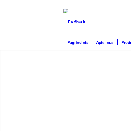
Pagrindinis
Apie mus
Prod