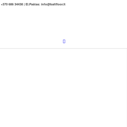
 +370 686 34438 | El.Paštas: info@baltfloor.lt
ME IŠSILYGINANTYS
INIŲ GRINDŲ
AI
ilyginantis mišinys pramoninėms
lgaamžiškam naudojimui netgi ir
nio, intensyvaus pramoninio
aip pat išošiniam naudojimui.