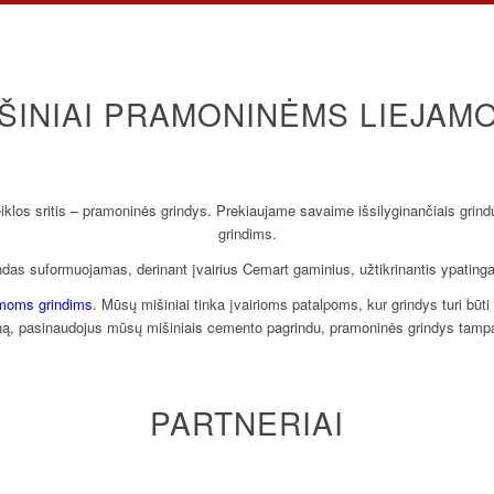
IŠINIAI PRAMONINĖMS LIEJAM
iklos sritis – pramoninės grindys. Prekiaujame savaime išsilyginančiais gri
grindims.
ndas suformuojamas, derinant įvairius Cemart gaminius, užtikrinantis ypatinga
amoms grindims
. Mūsų mišiniai tinka įvairioms patalpoms, kur grindys turi būti 
ną, pasinaudojus mūsų mišiniais cemento pagrindu, pramoninės grindys tampa 
PARTNERIAI