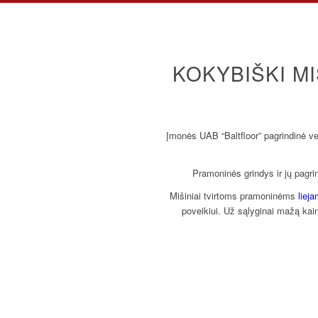
KOKYBIŠKI M
Įmonės UAB “Baltfloor” pagrindinė ve
Pramoninės grindys ir jų pagri
Mišiniai tvirtoms pramoninėms
liej
poveikiui. Už sąlyginai mažą kai