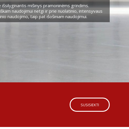
 išsilyginantis mišinys pramoninėms grindims.
škam naudojimui netgi ir prie nuolatinio, intensyvaus
nio naudojimo, taip pat išošiniam naudojimui.
SUSISIEKTI