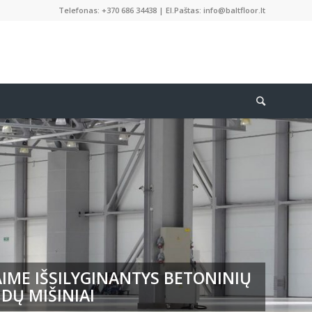
Telefonas: +370 686 34438 | El.Paštas: info@baltfloor.lt
IME IŠSILYGINANTYS BETONINIŲ
DŲ MIŠINIAI