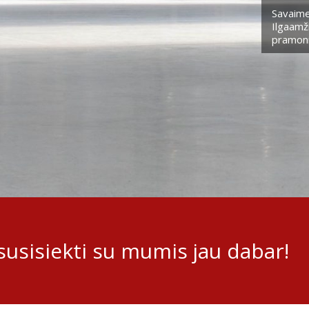
Savaime
Ilgaamži
pramoni
usisiekti su mumis jau dabar!