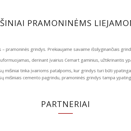
IŠINIAI PRAMONINĖMS LIEJAM
is – pramoninės grindys. Prekiaujame savaime išsilyginančiais gri
uformuojamas, derinant įvairius Cemart gaminius, užtikrinantis yp
ų mišiniai tinka įvairioms patalpoms, kur grindys turi būti ypatinga
ų mišiniais cemento pagrindu, pramoninės grindys tampa ypatingai
PARTNERIAI