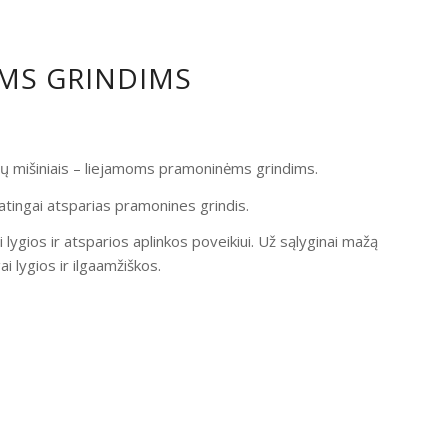
OMS GRINDIMS
ndų mišiniais – liejamoms pramoninėms grindims.
atingai atsparias pramonines grindis.
i lygios ir atsparios aplinkos poveikiui. Už sąlyginai mažą
 lygios ir ilgaamžiškos.