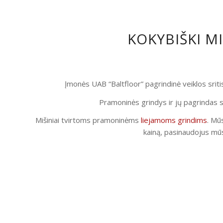
KOKYBIŠKI M
Įmonės UAB “Baltfloor” pagrindinė veiklos srit
Pramoninės grindys ir jų pagrindas s
Mišiniai tvirtoms pramoninėms
liejamoms grindims
. Mūs
kainą, pasinaudojus mūs