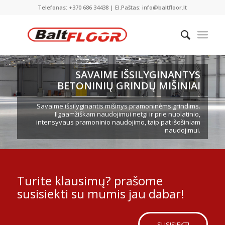
Telefonas: +370 686 34438 | El.Paštas: info@baltfloor.lt
SAVAIME IŠSILYGINANTYS
BETONINIŲ GRINDŲ MIŠINIAI
Savaime išsilyginantis mišinys pramoninėms grindims.
Ilgaamžiškam naudojimui netgi ir prie nuolatinio,
intensyvaus pramoninio naudojimo, taip pat išošiniam
naudojimui.
Turite klausimų? prašome
susisiekti su mumis jau dabar!
SUSISIEKTI