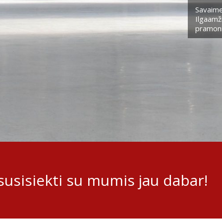
Savaime
Ilgaamži
pramoni
usisiekti su mumis jau dabar!