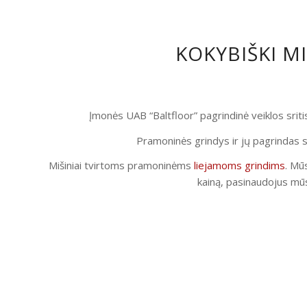
KOKYBIŠKI M
Įmonės UAB “Baltfloor” pagrindinė veiklos srit
Pramoninės grindys ir jų pagrindas s
Mišiniai tvirtoms pramoninėms
liejamoms grindims
. Mūs
kainą, pasinaudojus mūs