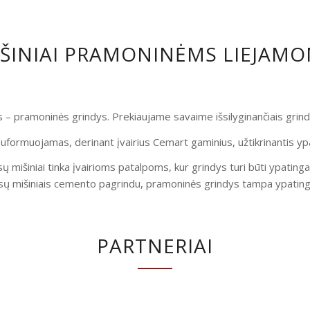
IŠINIAI PRAMONINĖMS LIEJAM
is – pramoninės grindys. Prekiaujame savaime išsilyginančiais gri
uformuojamas, derinant įvairius Cemart gaminius, užtikrinantis yp
ų mišiniai tinka įvairioms patalpoms, kur grindys turi būti ypatinga
ų mišiniais cemento pagrindu, pramoninės grindys tampa ypatingai
PARTNERIAI