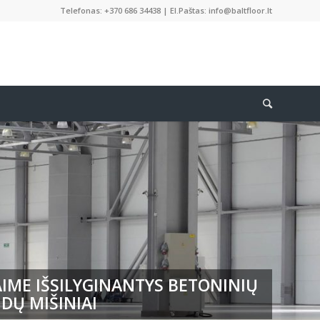
Telefonas: +370 686 34438 | El.Paštas: info@baltfloor.lt
IME IŠSILYGINANTYS BETONINIŲ
DŲ MIŠINIAI