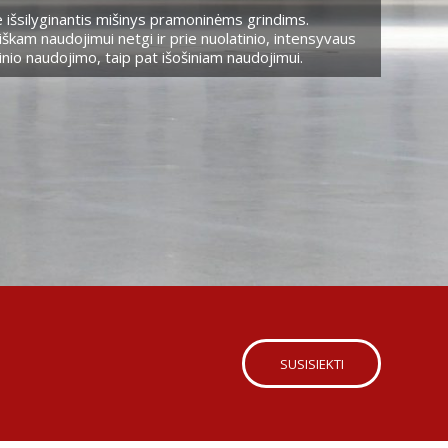
 išsilyginantis mišinys pramoninėms grindims.
škam naudojimui netgi ir prie nuolatinio, intensyvaus
nio naudojimo, taip pat išošiniam naudojimui.
SUSISIEKTI