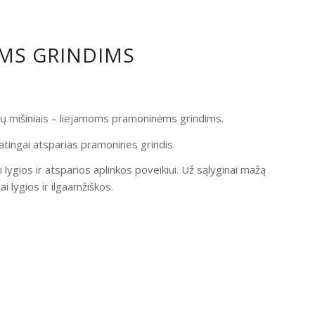
OMS GRINDIMS
ndų mišiniais – liejamoms pramoninėms grindims.
atingai atsparias pramonines grindis.
i lygios ir atsparios aplinkos poveikiui. Už sąlyginai mažą
 lygios ir ilgaamžiškos.