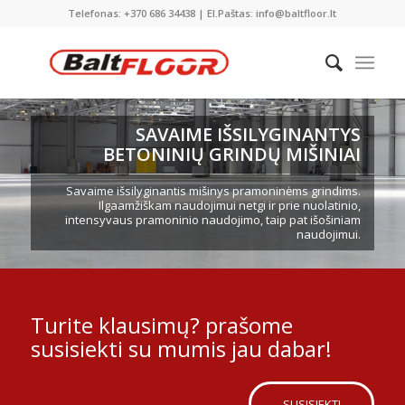
Telefonas: +370 686 34438 | El.Paštas: info@baltfloor.lt
SAVAIME IŠSILYGINANTYS
BETONINIŲ GRINDŲ MIŠINIAI
Savaime išsilyginantis mišinys pramoninėms grindims.
Ilgaamžiškam naudojimui netgi ir prie nuolatinio,
intensyvaus pramoninio naudojimo, taip pat išošiniam
naudojimui.
Turite klausimų? prašome
susisiekti su mumis jau dabar!
SUSISIEKTI