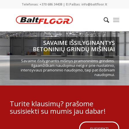
Telefonas: +370 686 34438 | El.Paštas: info@baltfloor.lt
SAVAIME IŠSILYGINANTYS
BETONINIŲ GRINDŲ MIŠINIAI
Savaime išsilyginantis mišinys pramoninėms grindims.
Ilgaamžiškam naudojimui netgi ir prie nuolatinio,
intensyvaus pramoninio naudojimo, taip pat išošiniam
naudojimui.
Turite klausimų? prašome
susisiekti su mumis jau dabar!
SUSISIEKTI