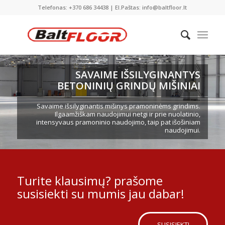
Telefonas: +370 686 34438 | El.Paštas: info@baltfloor.lt
SAVAIME IŠSILYGINANTYS
BETONINIŲ GRINDŲ MIŠINIAI
Savaime išsilyginantis mišinys pramoninėms grindims.
Ilgaamžiškam naudojimui netgi ir prie nuolatinio,
intensyvaus pramoninio naudojimo, taip pat išošiniam
naudojimui.
Turite klausimų? prašome
susisiekti su mumis jau dabar!
SUSISIEKTI