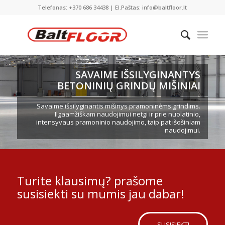
Telefonas: +370 686 34438 | El.Paštas: info@baltfloor.lt
SAVAIME IŠSILYGINANTYS
BETONINIŲ GRINDŲ MIŠINIAI
Savaime išsilyginantis mišinys pramoninėms grindims.
Ilgaamžiškam naudojimui netgi ir prie nuolatinio,
intensyvaus pramoninio naudojimo, taip pat išošiniam
naudojimui.
Turite klausimų? prašome
susisiekti su mumis jau dabar!
SUSISIEKTI