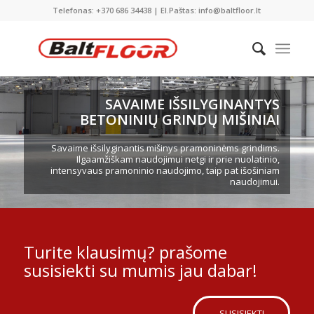
Telefonas: +370 686 34438 | El.Paštas: info@baltfloor.lt
SAVAIME IŠSILYGINANTYS
BETONINIŲ GRINDŲ MIŠINIAI
Savaime išsilyginantis mišinys pramoninėms grindims.
Ilgaamžiškam naudojimui netgi ir prie nuolatinio,
intensyvaus pramoninio naudojimo, taip pat išošiniam
naudojimui.
Turite klausimų? prašome
susisiekti su mumis jau dabar!
SUSISIEKTI