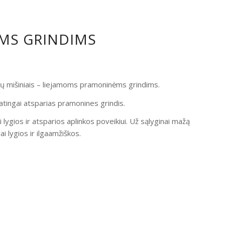
OMS GRINDIMS
ndų mišiniais – liejamoms pramoninėms grindims.
atingai atsparias pramonines grindis.
i lygios ir atsparios aplinkos poveikiui. Už sąlyginai mažą
 lygios ir ilgaamžiškos.