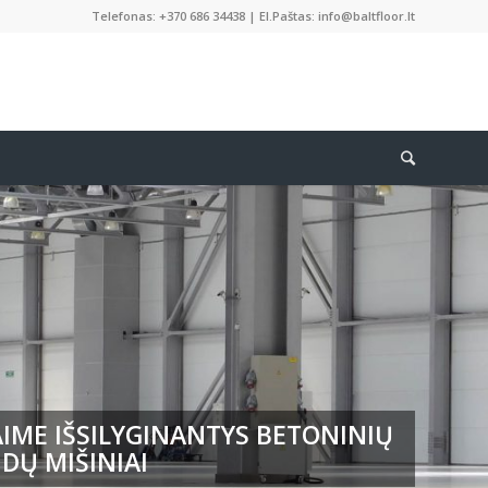
Telefonas: +370 686 34438 | El.Paštas: info@baltfloor.lt
IME IŠSILYGINANTYS BETONINIŲ
DŲ MIŠINIAI