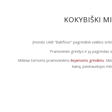
KOKYBIŠKI M
Įmonės UAB “Baltfloor” pagrindinė veiklos srit
Pramoninės grindys ir jų pagrindas s
Mišiniai tvirtoms pramoninėms
liejamoms grindims
. Mūs
kainą, pasinaudojus mūs