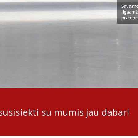
Savaime
Ilgaamži
pramoni
usisiekti su mumis jau dabar!