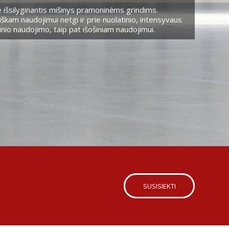
 išsilyginantis mišinys pramoninėms grindims.
škam naudojimui netgi ir prie nuolatinio, intensyvaus
nio naudojimo, taip pat išošiniam naudojimui.
SUSISIEKTI