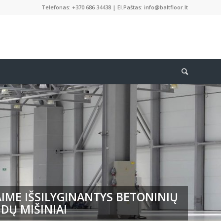
Telefonas: +370 686 34438 | El.Paštas: info@baltfloor.lt
IME IŠSILYGINANTYS BETONINIŲ
DŲ MIŠINIAI