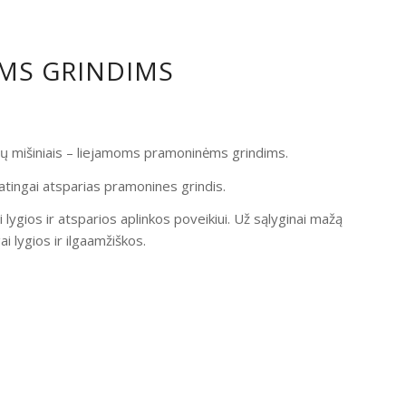
OMS GRINDIMS
ndų mišiniais – liejamoms pramoninėms grindims.
atingai atsparias pramonines grindis.
i lygios ir atsparios aplinkos poveikiui. Už sąlyginai mažą
 lygios ir ilgaamžiškos.