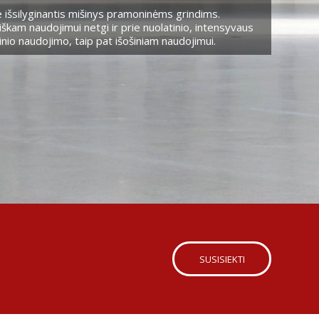
 išsilyginantis mišinys pramoninėms grindims.
škam naudojimui netgi ir prie nuolatinio, intensyvaus
nio naudojimo, taip pat išošiniam naudojimui.
SUSISIEKTI