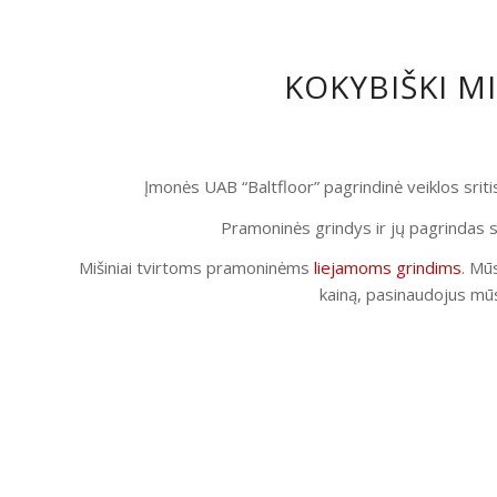
KOKYBIŠKI M
Įmonės UAB “Baltfloor” pagrindinė veiklos srit
Pramoninės grindys ir jų pagrindas s
Mišiniai tvirtoms pramoninėms
liejamoms grindims
. Mūs
kainą, pasinaudojus mūs