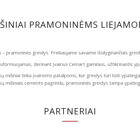
IŠINIAI PRAMONINĖMS LIEJAM
is – pramoninės grindys. Prekiaujame savaime išsilyginančiais gri
uformuojamas, derinant įvairius Cemart gaminius, užtikrinantis yp
ų mišiniai tinka įvairioms patalpoms, kur grindys turi būti ypatinga
ų mišiniais cemento pagrindu, pramoninės grindys tampa ypatingai
PARTNERIAI