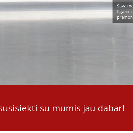
Savaime
Ilgaamži
pramoni
usisiekti su mumis jau dabar!