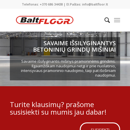
Telefonas: +370 686 34438 | El.Paštas: info@baltfloor.lt
SAVAIME IŠSILYGINANTYS
BETONINIŲ GRINDŲ MIŠINIAI
Savaime išsilyginantis mišinys pramoninėms grindims.
Ilgaamžiškam naudojimui netgi ir prie nuolatinio,
intensyvaus pramoninio naudojimo, taip pat išošiniam
naudojimui.
Turite klausimų? prašome
susisiekti su mumis jau dabar!
SUSISIEKTI