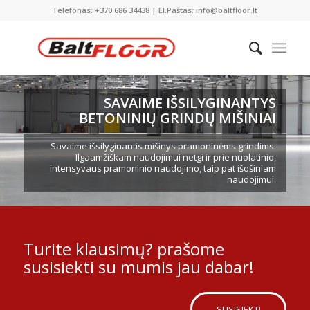
Telefonas: +370 686 34438 | El.Paštas: info@baltfloor.lt
SAVAIME IŠSILYGINANTYS
BETONINIŲ GRINDŲ MIŠINIAI
Savaime išsilyginantis mišinys pramoninėms grindims.
Ilgaamžiškam naudojimui netgi ir prie nuolatinio,
intensyvaus pramoninio naudojimo, taip pat išošiniam
naudojimui.
Turite klausimų? prašome
susisiekti su mumis jau dabar!
SUSISIEKTI