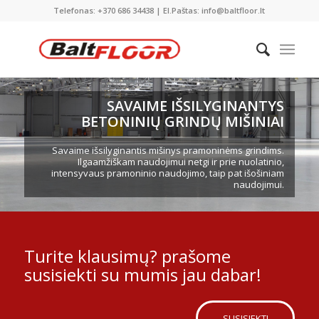
Telefonas: +370 686 34438 | El.Paštas: info@baltfloor.lt
SAVAIME IŠSILYGINANTYS
BETONINIŲ GRINDŲ MIŠINIAI
Savaime išsilyginantis mišinys pramoninėms grindims.
Ilgaamžiškam naudojimui netgi ir prie nuolatinio,
intensyvaus pramoninio naudojimo, taip pat išošiniam
naudojimui.
Turite klausimų? prašome
susisiekti su mumis jau dabar!
SUSISIEKTI