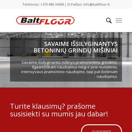
Telefonas: +370 686 34438 | El.Paštas: info@baltfloor.lt
SAVAIME IŠSILYGINANTYS
BETONINIŲ GRINDŲ MIŠINIAI
Savaime išsilyginantis mišinys pramoninėms grindims.
Ilgaamžiškam naudojimui netgi ir prie nuolatinio,
intensyvaus pramoninio naudojimo, taip pat išošiniam
naudojimui.
Turite klausimų? prašome
susisiekti su mumis jau dabar!
SUSISIEKTI