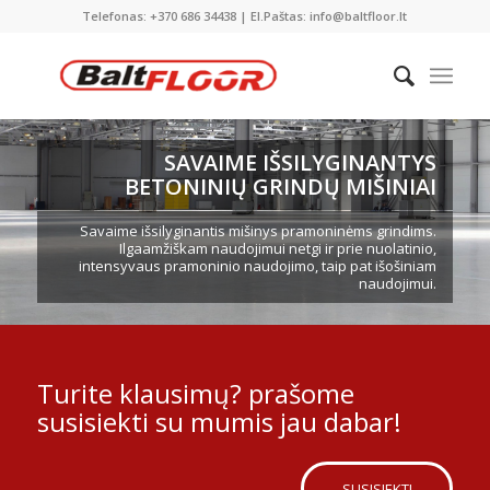
Telefonas: +370 686 34438 | El.Paštas: info@baltfloor.lt
SAVAIME IŠSILYGINANTYS
BETONINIŲ GRINDŲ MIŠINIAI
Savaime išsilyginantis mišinys pramoninėms grindims.
Ilgaamžiškam naudojimui netgi ir prie nuolatinio,
intensyvaus pramoninio naudojimo, taip pat išošiniam
naudojimui.
Turite klausimų? prašome
susisiekti su mumis jau dabar!
SUSISIEKTI