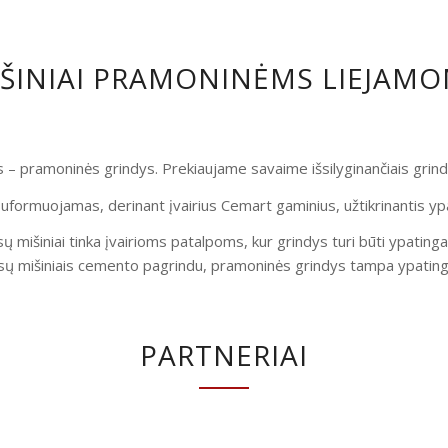
IŠINIAI PRAMONINĖMS LIEJAM
is – pramoninės grindys. Prekiaujame savaime išsilyginančiais gri
uformuojamas, derinant įvairius Cemart gaminius, užtikrinantis yp
ų mišiniai tinka įvairioms patalpoms, kur grindys turi būti ypatinga
ų mišiniais cemento pagrindu, pramoninės grindys tampa ypatingai
PARTNERIAI