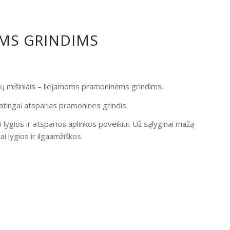
OMS GRINDIMS
ndų mišiniais – liejamoms pramoninėms grindims.
atingai atsparias pramonines grindis.
i lygios ir atsparios aplinkos poveikiui. Už sąlyginai mažą
 lygios ir ilgaamžiškos.