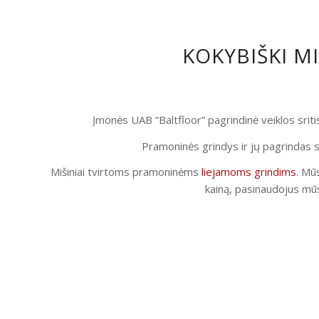
KOKYBIŠKI M
Įmonės UAB “Baltfloor” pagrindinė veiklos srit
Pramoninės grindys ir jų pagrindas s
Mišiniai tvirtoms pramoninėms
liejamoms grindims
. Mūs
kainą, pasinaudojus mūs