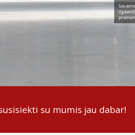
Savaime
Ilgaamži
pramoni
usisiekti su mumis jau dabar!