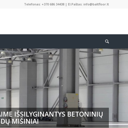
Telefonas: +370 686 34438 | El.Paštas: info@baltfloor.lt
IME IŠSILYGINANTYS BETONINIŲ
DŲ MIŠINIAI