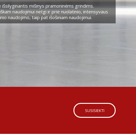
 išsilyginantis mišinys pramoninėms grindims.
škam naudojimui netgi ir prie nuolatinio, intensyvaus
nio naudojimo, taip pat išošiniam naudojimui.
SUSISIEKTI