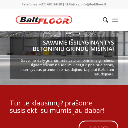
Telefonas: +370 686 34438 | El.Paštas: info@baltfloor.lt
SAVAIME IŠSILYGINANTYS
BETONINIŲ GRINDŲ MIŠINIAI
Savaime išsilyginantis mišinys pramoninėms grindims.
Ilgaamžiškam naudojimui netgi ir prie nuolatinio,
intensyvaus pramoninio naudojimo, taip pat išošiniam
naudojimui.
Turite klausimų? prašome
susisiekti su mumis jau dabar!
SUSISIEKTI